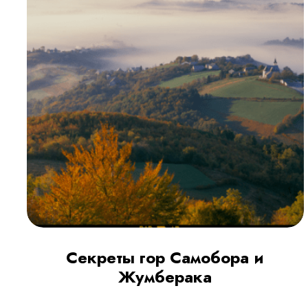
Секреты гор Самобора и
Жумберака