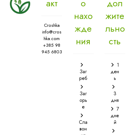
акт
о
дол
нахо
жите
Croshka
жде
льно
info@cros
ния
сть
hka.com
+385 98
945 6803
1
Заг
ден
реб
ь
Заг
3
орь
дня
е
7
дне
Сла
й
вон