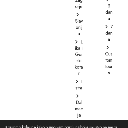
Zag
3
orje
dan
a
Slav
7
onij
dan
a
a
L
ika i
Cus
Gor
tom
ski
tour
kota
s
r
I
stra
Dal
mac
ija
Koristimo kolačiće kako bismo vam pružili najbolje iskustvo na našoj