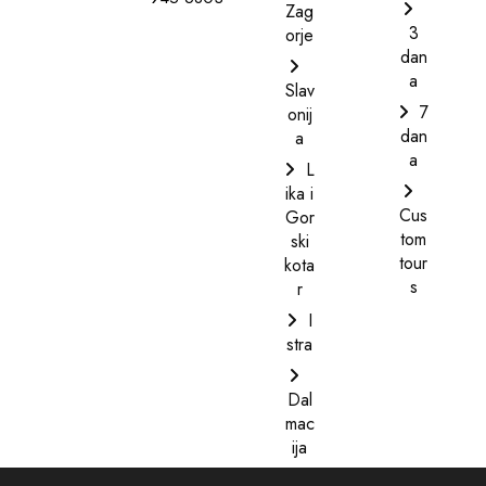
Zag
3
orje
dan
a
Slav
7
onij
dan
a
a
L
ika i
Cus
Gor
tom
ski
tour
kota
s
r
I
stra
Dal
mac
ija