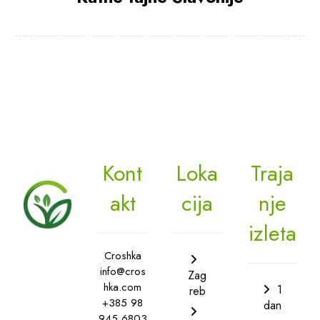
Kont
Loka
Traja
akt
cija
nje
izleta
Croshka
info@cros
Zag
hka.com
1
reb
+385 98
dan
945 6803