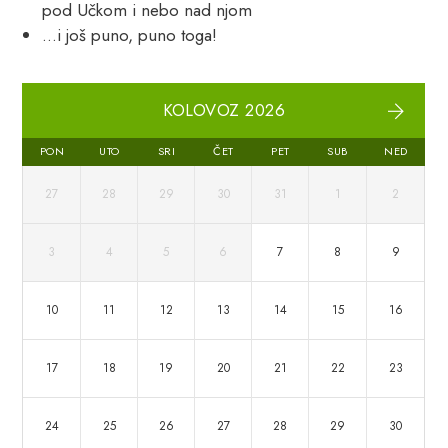
pod Učkom i nebo nad njom
…i još puno, puno toga!
KOLOVOZ 2026
PON
UTO
SRI
ČET
PET
SUB
NED
27
28
29
30
31
1
2
3
4
5
6
7
8
9
10
11
12
13
14
15
16
17
18
19
20
21
22
23
24
25
26
27
28
29
30