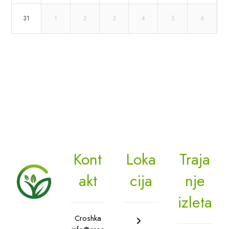
31
1
2
3
4
5
6
Kont
Loka
Traja
akt
cija
nje
izleta
Croshka