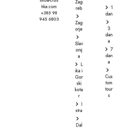
info@cros
Zag
hka.com
1
reb
+385 98
dan
945 6803
Zag
3
orje
dan
a
Slav
7
onij
dan
a
a
L
ika i
Cus
Gor
tom
ski
tour
kota
s
r
I
stra
Dal