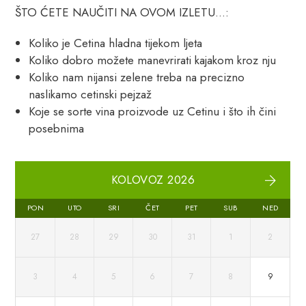
ŠTO ĆETE NAUČITI NA OVOM IZLETU…:
Koliko je Cetina hladna tijekom ljeta
Koliko dobro možete manevrirati kajakom kroz nju
Koliko nam nijansi zelene treba na precizno
naslikamo cetinski pejzaž
Koje se sorte vina proizvode uz Cetinu i što ih čini
posebnima
KOLOVOZ 2026
PON
UTO
SRI
ČET
PET
SUB
NED
27
28
29
30
31
1
2
3
4
5
6
7
8
9