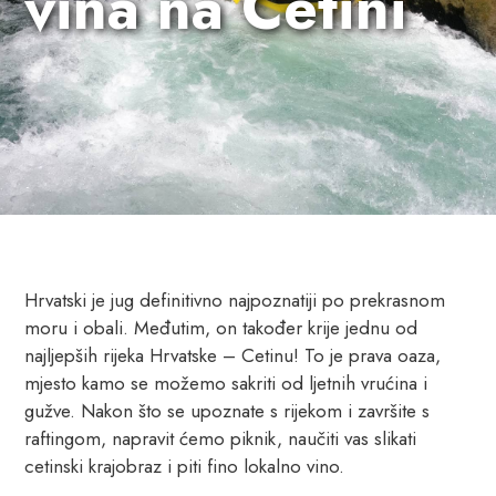
vina na Cetini
Hrvatski je jug definitivno najpoznatiji po prekrasnom
moru i obali. Međutim, on također krije jednu od
najljepših rijeka Hrvatske – Cetinu! To je prava oaza,
mjesto kamo se možemo sakriti od ljetnih vrućina i
gužve. Nakon što se upoznate s rijekom i završite s
raftingom, napravit ćemo piknik, naučiti vas slikati
cetinski krajobraz i piti fino lokalno vino.