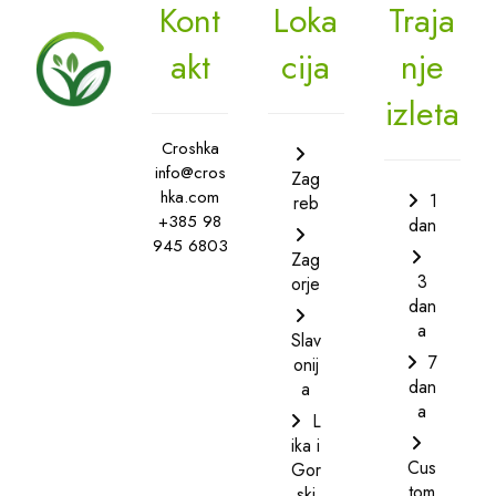
Kont
Loka
Traja
akt
cija
nje
izleta
Croshka
info@cros
Zag
hka.com
1
reb
+385 98
dan
945 6803
Zag
3
orje
dan
a
Slav
7
onij
dan
a
a
L
ika i
Cus
Gor
tom
ski