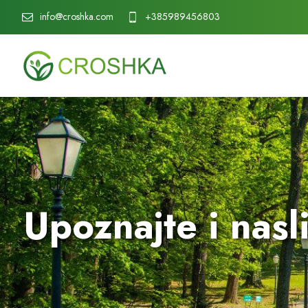
info@croshka.com
+385989456803
Upoznajte i nasl